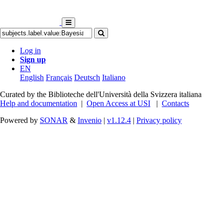
Log in
Sign up
EN
English
Français
Deutsch
Italiano
Curated by the Biblioteche dell'Università della Svizzera italiana
Help and documentation
|
Open Access at USI
|
Contacts
Powered by
SONAR
&
Invenio
|
v1.12.4
|
Privacy policy