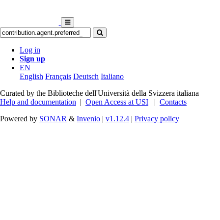
Log in
Sign up
EN
English
Français
Deutsch
Italiano
Curated by the Biblioteche dell'Università della Svizzera italiana
Help and documentation
|
Open Access at USI
|
Contacts
Powered by
SONAR
&
Invenio
|
v1.12.4
|
Privacy policy