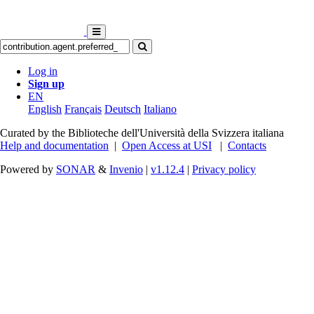
Log in
Sign up
EN
English
Français
Deutsch
Italiano
Curated by the Biblioteche dell'Università della Svizzera italiana
Help and documentation
|
Open Access at USI
|
Contacts
Powered by
SONAR
&
Invenio
|
v1.12.4
|
Privacy policy