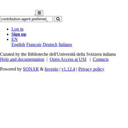
Log in
Sign up
EN
English
Français
Deutsch
Italiano
Curated by the Biblioteche dell'Università della Svizzera italiana
Help and documentation
|
Open Access at USI
|
Contacts
Powered by
SONAR
&
Invenio
|
v1.12.4
|
Privacy policy