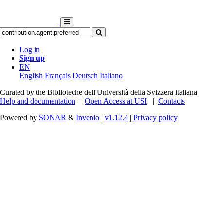
Log in
Sign up
EN
English
Français
Deutsch
Italiano
Curated by the Biblioteche dell'Università della Svizzera italiana
Help and documentation
|
Open Access at USI
|
Contacts
Powered by
SONAR
&
Invenio
|
v1.12.4
|
Privacy policy