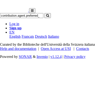
Log in
Sign up
EN
English
Français
Deutsch
Italiano
Curated by the Biblioteche dell'Università della Svizzera italiana
Help and documentation
|
Open Access at USI
|
Contacts
Powered by
SONAR
&
Invenio
|
v1.12.4
|
Privacy policy