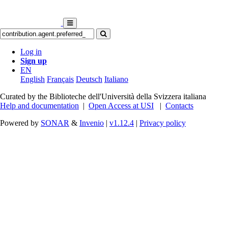
Log in
Sign up
EN
English
Français
Deutsch
Italiano
Curated by the Biblioteche dell'Università della Svizzera italiana
Help and documentation
|
Open Access at USI
|
Contacts
Powered by
SONAR
&
Invenio
|
v1.12.4
|
Privacy policy