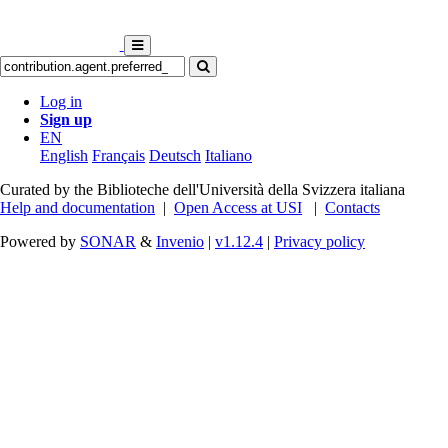
Log in
Sign up
EN
English
Français
Deutsch
Italiano
Curated by the Biblioteche dell'Università della Svizzera italiana
Help and documentation
|
Open Access at USI
|
Contacts
Powered by
SONAR
&
Invenio
|
v1.12.4
|
Privacy policy