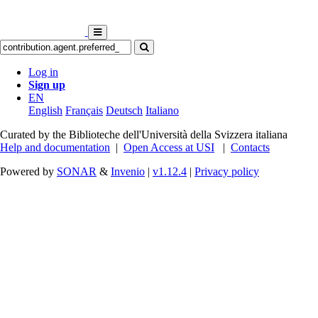
Log in
Sign up
EN
English
Français
Deutsch
Italiano
Curated by the Biblioteche dell'Università della Svizzera italiana
Help and documentation
|
Open Access at USI
|
Contacts
Powered by
SONAR
&
Invenio
|
v1.12.4
|
Privacy policy