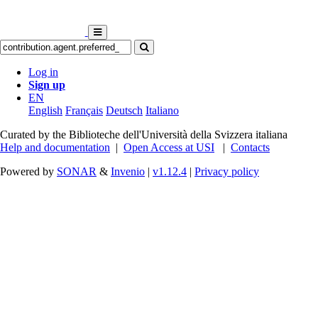
Log in
Sign up
EN
English
Français
Deutsch
Italiano
Curated by the Biblioteche dell'Università della Svizzera italiana
Help and documentation
|
Open Access at USI
|
Contacts
Powered by
SONAR
&
Invenio
|
v1.12.4
|
Privacy policy