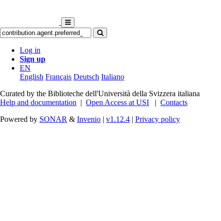
Log in
Sign up
EN
English
Français
Deutsch
Italiano
Curated by the Biblioteche dell'Università della Svizzera italiana
Help and documentation
|
Open Access at USI
|
Contacts
Powered by
SONAR
&
Invenio
|
v1.12.4
|
Privacy policy