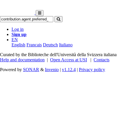
Log in
Sign up
EN
English
Français
Deutsch
Italiano
Curated by the Biblioteche dell'Università della Svizzera italiana
Help and documentation
|
Open Access at USI
|
Contacts
Powered by
SONAR
&
Invenio
|
v1.12.4
|
Privacy policy