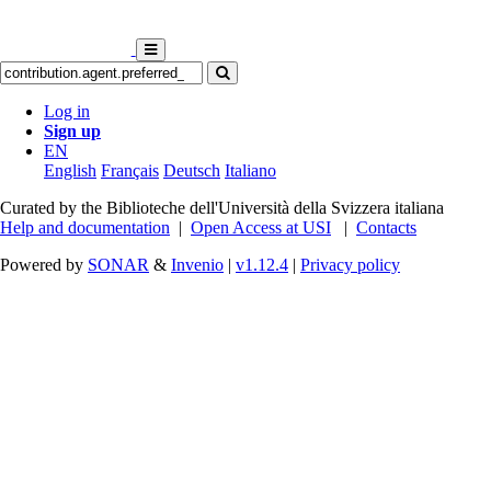
Log in
Sign up
EN
English
Français
Deutsch
Italiano
Curated by the Biblioteche dell'Università della Svizzera italiana
Help and documentation
|
Open Access at USI
|
Contacts
Powered by
SONAR
&
Invenio
|
v1.12.4
|
Privacy policy