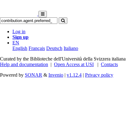
Log in
Sign up
EN
English
Français
Deutsch
Italiano
Curated by the Biblioteche dell'Università della Svizzera italiana
Help and documentation
|
Open Access at USI
|
Contacts
Powered by
SONAR
&
Invenio
|
v1.12.4
|
Privacy policy