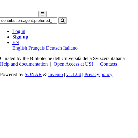
Log in
Sign up
EN
English
Français
Deutsch
Italiano
Curated by the Biblioteche dell'Università della Svizzera italiana
Help and documentation
|
Open Access at USI
|
Contacts
Powered by
SONAR
&
Invenio
|
v1.12.4
|
Privacy policy