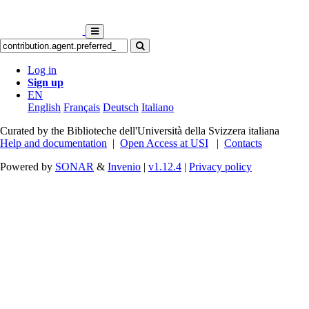
Log in
Sign up
EN
English
Français
Deutsch
Italiano
Curated by the Biblioteche dell'Università della Svizzera italiana
Help and documentation
|
Open Access at USI
|
Contacts
Powered by
SONAR
&
Invenio
|
v1.12.4
|
Privacy policy