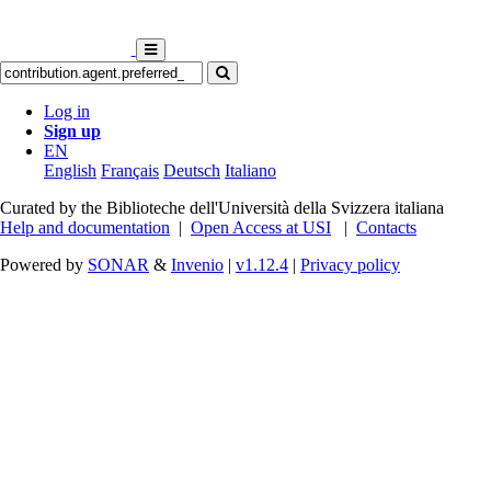
Log in
Sign up
EN
English
Français
Deutsch
Italiano
Curated by the Biblioteche dell'Università della Svizzera italiana
Help and documentation
|
Open Access at USI
|
Contacts
Powered by
SONAR
&
Invenio
|
v1.12.4
|
Privacy policy