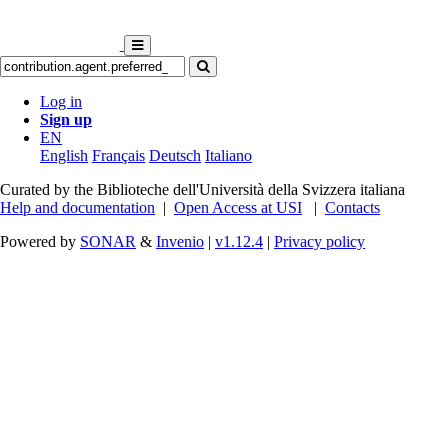
Log in
Sign up
EN
English
Français
Deutsch
Italiano
Curated by the Biblioteche dell'Università della Svizzera italiana
Help and documentation
|
Open Access at USI
|
Contacts
Powered by
SONAR
&
Invenio
|
v1.12.4
|
Privacy policy