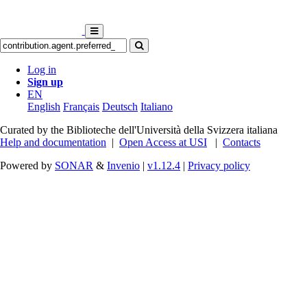
Log in
Sign up
EN
English
Français
Deutsch
Italiano
Curated by the Biblioteche dell'Università della Svizzera italiana
Help and documentation
|
Open Access at USI
|
Contacts
Powered by
SONAR
&
Invenio
|
v1.12.4
|
Privacy policy