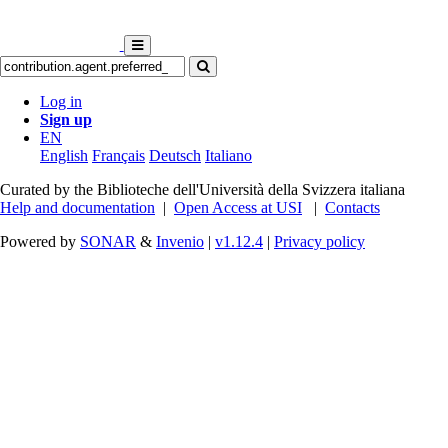
Log in
Sign up
EN
English
Français
Deutsch
Italiano
Curated by the Biblioteche dell'Università della Svizzera italiana
Help and documentation
|
Open Access at USI
|
Contacts
Powered by
SONAR
&
Invenio
|
v1.12.4
|
Privacy policy