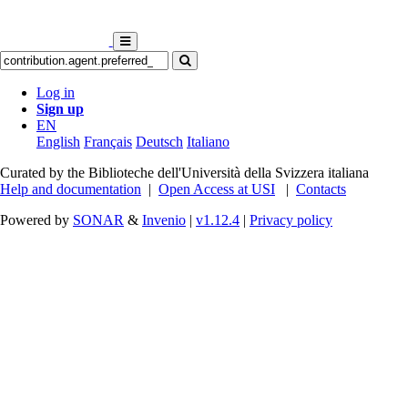
Log in
Sign up
EN
English
Français
Deutsch
Italiano
Curated by the Biblioteche dell'Università della Svizzera italiana
Help and documentation
|
Open Access at USI
|
Contacts
Powered by
SONAR
&
Invenio
|
v1.12.4
|
Privacy policy