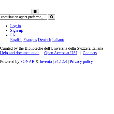
Log in
Sign up
EN
English
Français
Deutsch
Italiano
Curated by the Biblioteche dell'Università della Svizzera italiana
Help and documentation
|
Open Access at USI
|
Contacts
Powered by
SONAR
&
Invenio
|
v1.12.4
|
Privacy policy