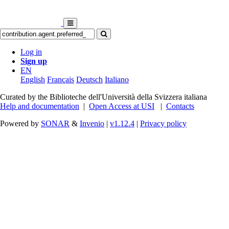
Log in
Sign up
EN
English
Français
Deutsch
Italiano
Curated by the Biblioteche dell'Università della Svizzera italiana
Help and documentation
|
Open Access at USI
|
Contacts
Powered by
SONAR
&
Invenio
|
v1.12.4
|
Privacy policy