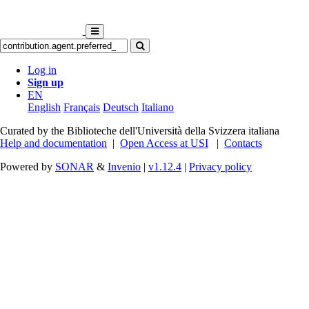
Log in
Sign up
EN
English
Français
Deutsch
Italiano
Curated by the Biblioteche dell'Università della Svizzera italiana
Help and documentation
|
Open Access at USI
|
Contacts
Powered by
SONAR
&
Invenio
|
v1.12.4
|
Privacy policy