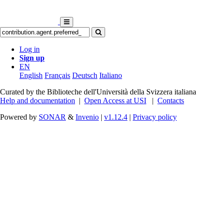
Log in
Sign up
EN
English
Français
Deutsch
Italiano
Curated by the Biblioteche dell'Università della Svizzera italiana
Help and documentation
|
Open Access at USI
|
Contacts
Powered by
SONAR
&
Invenio
|
v1.12.4
|
Privacy policy