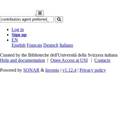
Log in
Sign up
EN
English
Français
Deutsch
Italiano
Curated by the Biblioteche dell'Università della Svizzera italiana
Help and documentation
|
Open Access at USI
|
Contacts
Powered by
SONAR
&
Invenio
|
v1.12.4
|
Privacy policy