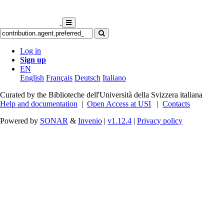
Log in
Sign up
EN
English
Français
Deutsch
Italiano
Curated by the Biblioteche dell'Università della Svizzera italiana
Help and documentation
|
Open Access at USI
|
Contacts
Powered by
SONAR
&
Invenio
|
v1.12.4
|
Privacy policy