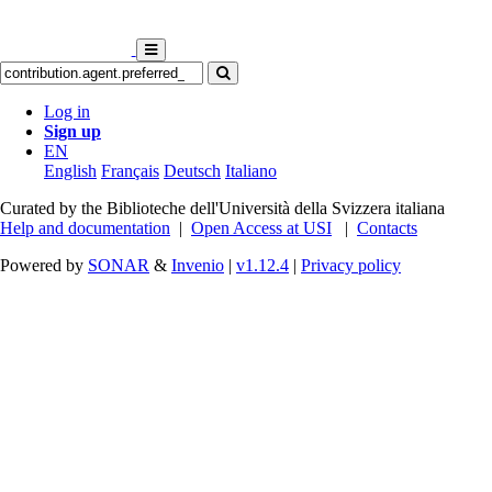
Log in
Sign up
EN
English
Français
Deutsch
Italiano
Curated by the Biblioteche dell'Università della Svizzera italiana
Help and documentation
|
Open Access at USI
|
Contacts
Powered by
SONAR
&
Invenio
|
v1.12.4
|
Privacy policy