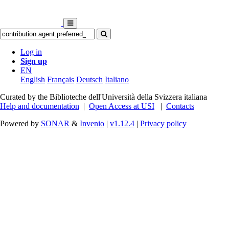
Log in
Sign up
EN
English
Français
Deutsch
Italiano
Curated by the Biblioteche dell'Università della Svizzera italiana
Help and documentation
|
Open Access at USI
|
Contacts
Powered by
SONAR
&
Invenio
|
v1.12.4
|
Privacy policy