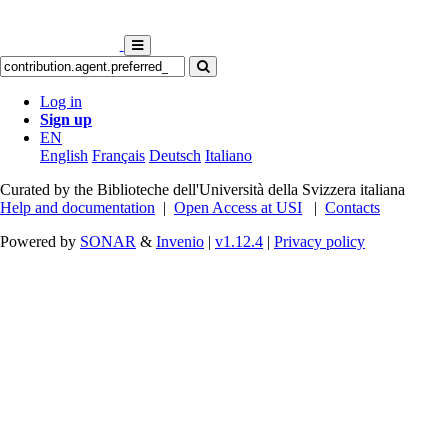
Log in
Sign up
EN
English
Français
Deutsch
Italiano
Curated by the Biblioteche dell'Università della Svizzera italiana
Help and documentation
|
Open Access at USI
|
Contacts
Powered by
SONAR
&
Invenio
|
v1.12.4
|
Privacy policy