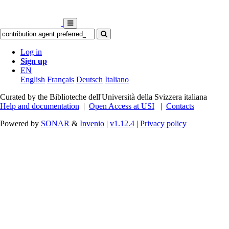
Log in
Sign up
EN
English
Français
Deutsch
Italiano
Curated by the Biblioteche dell'Università della Svizzera italiana
Help and documentation
|
Open Access at USI
|
Contacts
Powered by
SONAR
&
Invenio
|
v1.12.4
|
Privacy policy