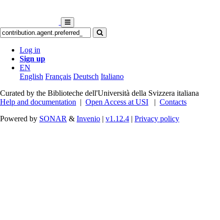
Log in
Sign up
EN
English
Français
Deutsch
Italiano
Curated by the Biblioteche dell'Università della Svizzera italiana
Help and documentation
|
Open Access at USI
|
Contacts
Powered by
SONAR
&
Invenio
|
v1.12.4
|
Privacy policy