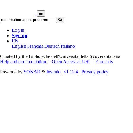
Log in
Sign up
EN
English
Français
Deutsch
Italiano
Curated by the Biblioteche dell'Università della Svizzera italiana
Help and documentation
|
Open Access at USI
|
Contacts
Powered by
SONAR
&
Invenio
|
v1.12.4
|
Privacy policy