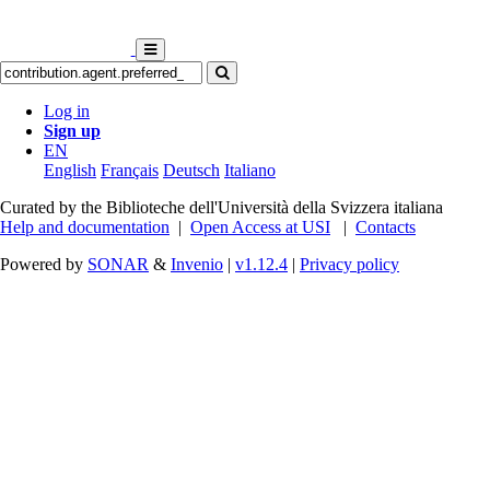
Log in
Sign up
EN
English
Français
Deutsch
Italiano
Curated by the Biblioteche dell'Università della Svizzera italiana
Help and documentation
|
Open Access at USI
|
Contacts
Powered by
SONAR
&
Invenio
|
v1.12.4
|
Privacy policy