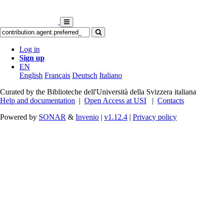
Log in
Sign up
EN
English
Français
Deutsch
Italiano
Curated by the Biblioteche dell'Università della Svizzera italiana
Help and documentation
|
Open Access at USI
|
Contacts
Powered by
SONAR
&
Invenio
|
v1.12.4
|
Privacy policy