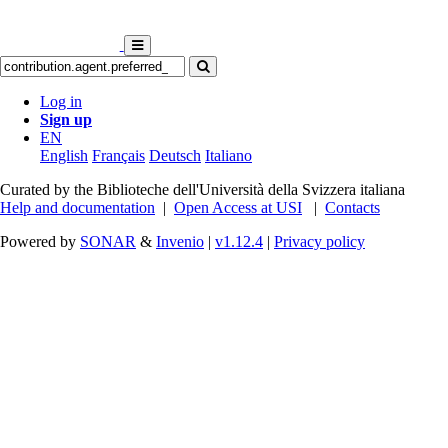
Log in
Sign up
EN
English
Français
Deutsch
Italiano
Curated by the Biblioteche dell'Università della Svizzera italiana
Help and documentation
|
Open Access at USI
|
Contacts
Powered by
SONAR
&
Invenio
|
v1.12.4
|
Privacy policy