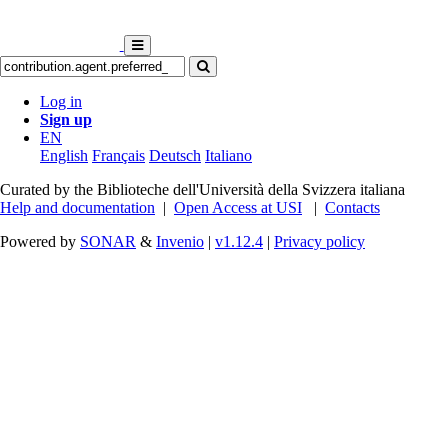
Log in
Sign up
EN
English
Français
Deutsch
Italiano
Curated by the Biblioteche dell'Università della Svizzera italiana
Help and documentation
|
Open Access at USI
|
Contacts
Powered by
SONAR
&
Invenio
|
v1.12.4
|
Privacy policy