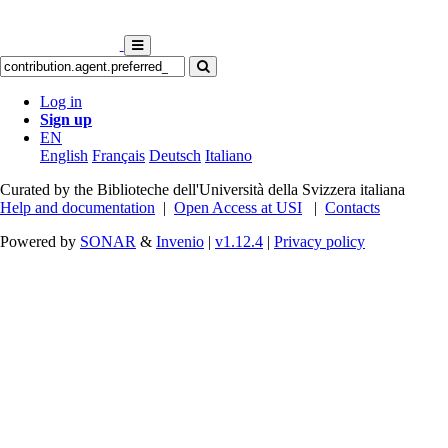
Log in
Sign up
EN
English
Français
Deutsch
Italiano
Curated by the Biblioteche dell'Università della Svizzera italiana
Help and documentation
|
Open Access at USI
|
Contacts
Powered by
SONAR
&
Invenio
|
v1.12.4
|
Privacy policy