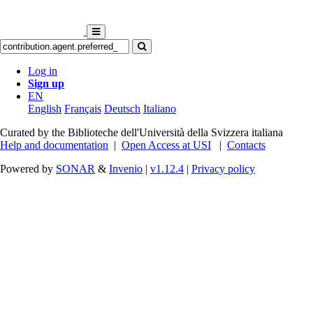
Log in
Sign up
EN
English
Français
Deutsch
Italiano
Curated by the Biblioteche dell'Università della Svizzera italiana
Help and documentation
|
Open Access at USI
|
Contacts
Powered by
SONAR
&
Invenio
|
v1.12.4
|
Privacy policy