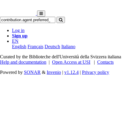
Log in
Sign up
EN
English
Français
Deutsch
Italiano
Curated by the Biblioteche dell'Università della Svizzera italiana
Help and documentation
|
Open Access at USI
|
Contacts
Powered by
SONAR
&
Invenio
|
v1.12.4
|
Privacy policy