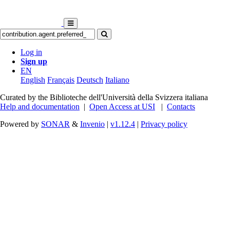
Log in
Sign up
EN
English
Français
Deutsch
Italiano
Curated by the Biblioteche dell'Università della Svizzera italiana
Help and documentation
|
Open Access at USI
|
Contacts
Powered by
SONAR
&
Invenio
|
v1.12.4
|
Privacy policy