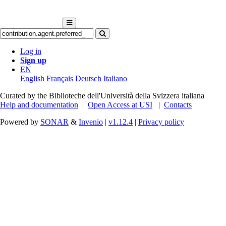
Log in
Sign up
EN
English
Français
Deutsch
Italiano
Curated by the Biblioteche dell'Università della Svizzera italiana
Help and documentation
|
Open Access at USI
|
Contacts
Powered by
SONAR
&
Invenio
|
v1.12.4
|
Privacy policy