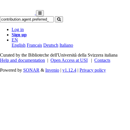
Log in
Sign up
EN
English
Français
Deutsch
Italiano
Curated by the Biblioteche dell'Università della Svizzera italiana
Help and documentation
|
Open Access at USI
|
Contacts
Powered by
SONAR
&
Invenio
|
v1.12.4
|
Privacy policy