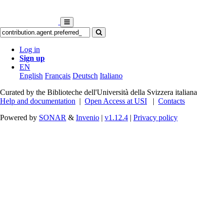
Log in
Sign up
EN
English
Français
Deutsch
Italiano
Curated by the Biblioteche dell'Università della Svizzera italiana
Help and documentation
|
Open Access at USI
|
Contacts
Powered by
SONAR
&
Invenio
|
v1.12.4
|
Privacy policy