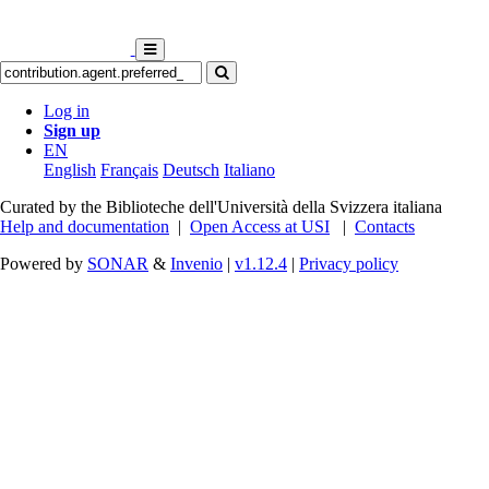
Log in
Sign up
EN
English
Français
Deutsch
Italiano
Curated by the Biblioteche dell'Università della Svizzera italiana
Help and documentation
|
Open Access at USI
|
Contacts
Powered by
SONAR
&
Invenio
|
v1.12.4
|
Privacy policy