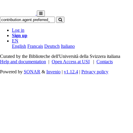
Log in
Sign up
EN
English
Français
Deutsch
Italiano
Curated by the Biblioteche dell'Università della Svizzera italiana
Help and documentation
|
Open Access at USI
|
Contacts
Powered by
SONAR
&
Invenio
|
v1.12.4
|
Privacy policy