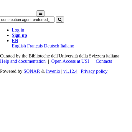
Log in
Sign up
EN
English
Français
Deutsch
Italiano
Curated by the Biblioteche dell'Università della Svizzera italiana
Help and documentation
|
Open Access at USI
|
Contacts
Powered by
SONAR
&
Invenio
|
v1.12.4
|
Privacy policy