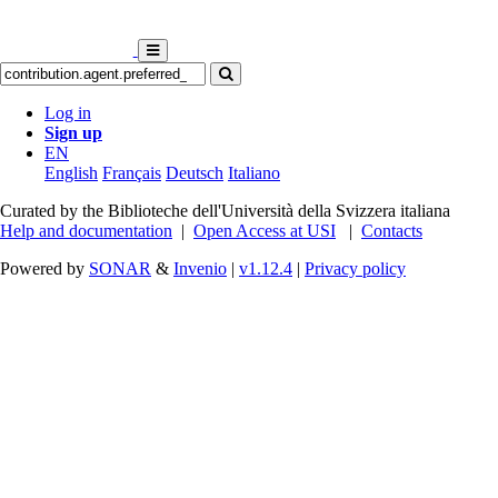
Log in
Sign up
EN
English
Français
Deutsch
Italiano
Curated by the Biblioteche dell'Università della Svizzera italiana
Help and documentation
|
Open Access at USI
|
Contacts
Powered by
SONAR
&
Invenio
|
v1.12.4
|
Privacy policy