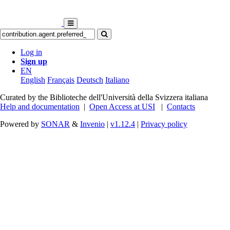
Log in
Sign up
EN
English
Français
Deutsch
Italiano
Curated by the Biblioteche dell'Università della Svizzera italiana
Help and documentation
|
Open Access at USI
|
Contacts
Powered by
SONAR
&
Invenio
|
v1.12.4
|
Privacy policy