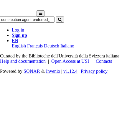
Log in
Sign up
EN
English
Français
Deutsch
Italiano
Curated by the Biblioteche dell'Università della Svizzera italiana
Help and documentation
|
Open Access at USI
|
Contacts
Powered by
SONAR
&
Invenio
|
v1.12.4
|
Privacy policy